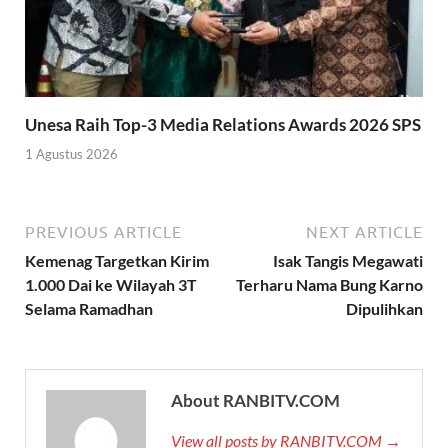
Unesa Raih Top-3 Media Relations Awards 2026 SPS
1 Agustus 2026
PREVIOUS ARTICLE
NEXT ARTICLE
Kemenag Targetkan Kirim
Isak Tangis Megawati
1.000 Dai ke Wilayah 3T
Terharu Nama Bung Karno
Selama Ramadhan
Dipulihkan
About RANBITV.COM
View all posts by RANBITV.COM →