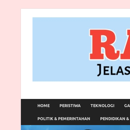
RANBITV.COM
Jelas, Akurat dan Terpercaya
HOME
PERISTIWA
TEKNOLOGI
GA
POLITIK & PEMERINTAHAN
PENDIDIKAN &