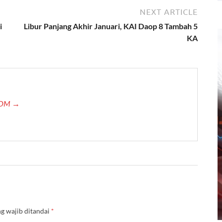
NEXT ARTICLE
i
Libur Panjang Akhir Januari, KAI Daop 8 Tambah 5
KA
.COM →
g wajib ditandai
*