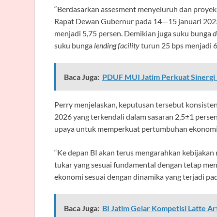
“Berdasarkan assesment menyeluruh dan proyeks
Rapat Dewan Gubernur pada 14—15 januari 2025
menjadi 5,75 persen. Demikian juga suku bunga
d
suku bunga
lending facility
turun 25 bps menjadi 6,
Baca Juga:
PDUF MUI Jatim Perkuat Sinergi
Perry menjelaskan, keputusan tersebut konsisten
2026 yang terkendali dalam sasaran 2,5±1 persen,
upaya untuk memperkuat pertumbuhan ekonomi
“Ke depan BI akan terus mengarahkan kebijakan m
tukar yang sesuai fundamental dengan tetap m
ekonomi sesuai dengan dinamika yang terjadi pad
Baca Juga:
BI Jatim Gelar Kompetisi Latte Ar