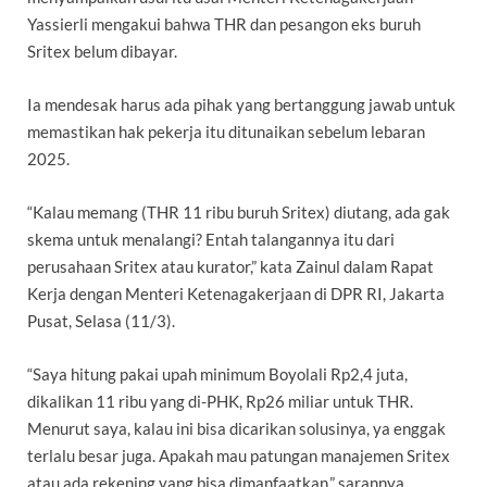
Yassierli mengakui bahwa THR dan pesangon eks buruh
Sritex belum dibayar.
Ia mendesak harus ada pihak yang bertanggung jawab untuk
memastikan hak pekerja itu ditunaikan sebelum lebaran
2025.
“Kalau memang (THR 11 ribu buruh Sritex) diutang, ada gak
skema untuk menalangi? Entah talangannya itu dari
perusahaan Sritex atau kurator,” kata Zainul dalam Rapat
Kerja dengan Menteri Ketenagakerjaan di DPR RI, Jakarta
Pusat, Selasa (11/3).
“Saya hitung pakai upah minimum Boyolali Rp2,4 juta,
dikalikan 11 ribu yang di-PHK, Rp26 miliar untuk THR.
Menurut saya, kalau ini bisa dicarikan solusinya, ya enggak
terlalu besar juga. Apakah mau patungan manajemen Sritex
atau ada rekening yang bisa dimanfaatkan,” sarannya.