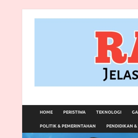
RANBITV.COM
Jelas, Akurat dan Terpercaya
HOME
PERISTIWA
TEKNOLOGI
GA
POLITIK & PEMERINTAHAN
PENDIDIKAN &