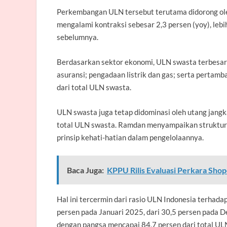
Perkembangan ULN tersebut terutama didorong ole
mengalami kontraksi sebesar 2,3 persen (yoy), lebi
sebelumnya.
Berdasarkan sektor ekonomi, ULN swasta terbesar b
asuransi; pengadaan listrik dan gas; serta pertam
dari total ULN swasta.
ULN swasta juga tetap didominasi oleh utang jang
total ULN swasta.
Ramdan menyampaikan struktur 
prinsip kehati-hatian dalam pengelolaannya.
Baca Juga:
KPPU Rilis Evaluasi Perkara Sh
Hal ini tercermin dari rasio ULN Indonesia terhad
persen pada Januari 2025, dari 30,5 persen pada 
dengan pangsa mencapai 84,7 persen dari total UL