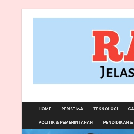
RANBITV.COM
Jelas, Akurat dan Terpercaya
HOME
PERISTIWA
TEKNOLOGI
GA
POLITIK & PEMERINTAHAN
PENDIDIKAN &