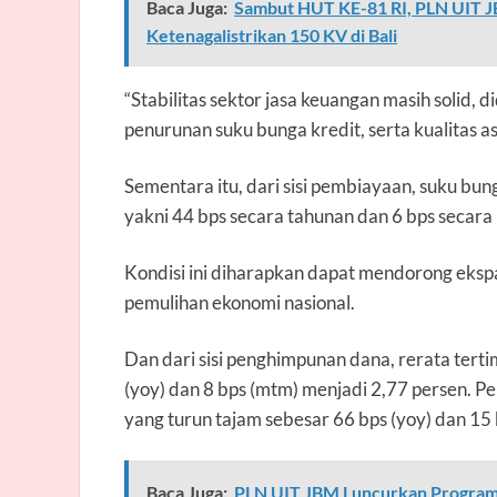
Baca Juga:
Sambut HUT KE-81 RI, PLN UIT J
Ketenagalistrikan 150 KV di Bali
“Stabilitas sektor jasa keuangan masih solid,
penurunan suku bunga kredit, serta kualitas as
Sementara itu, dari sisi pembiayaan, suku bun
yakni 44 bps secara tahunan dan 6 bps secar
Kondisi ini diharapkan dapat mendorong eksp
pemulihan ekonomi nasional.
Dan dari sisi penghimpunan dana, rerata ter
(yoy) dan 8 bps (mtm) menjadi 2,77 persen. P
yang turun tajam sebesar 66 bps (yoy) dan 1
Baca Juga:
PLN UIT JBM Luncurkan Program