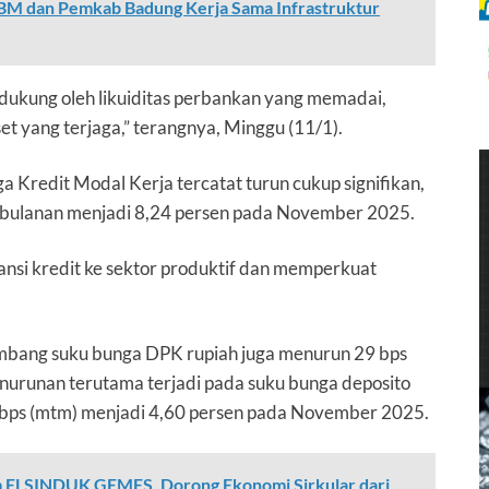
BM dan Pemkab Badung Kerja Sama Infrastruktur
 didukung oleh likuiditas perbankan yang memadai,
et yang terjaga,” terangnya, Minggu (11/1).
ga Kredit Modal Kerja tercatat turun cukup signifikan,
a bulanan menjadi 8,24 persen pada November 2025.
ansi kredit ke sektor produktif dan memperkuat
timbang suku bunga DPK rupiah juga menurun 29 bps
enurunan terutama terjadi pada suku bunga deposito
5 bps (mtm) menjadi 4,60 persen pada November 2025.
 ELSINDUK GEMES, Dorong Ekonomi Sirkular dari