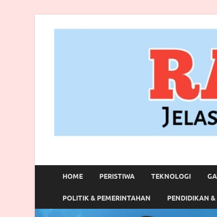
RANBITV.COM
Jelas, Akurat dan Terpercaya
HOME
PERISTIWA
TEKNOLOGI
GA
POLITIK & PEMERINTAHAN
PENDIDIKAN &