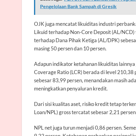
Pengelolaan Bank Sampah di Gresik
OJK juga mencatat likuiditas industri perban
Likuid terhadap Non-Core Deposit (AL/NCD) t
terhadap Dana Pihak Ketiga (AL/DPK) sebesar
masing 50 persen dan 10 persen.
Adapun indikator ketahanan likuiditas lainnya
Coverage Ratio (LCR) berada di level 210,38 
sebesar 83,99 persen, menandakan masih ada
meningkatkan penyaluran kredit.
Dari sisi kualitas aset, risiko kredit tetap te
Loan/NPL) gross tercatat sebesar 2,21 perse
NPL net juga turun menjadi 0,86 persen. Semen
9,22 persen. Ketahanan perbankan nasional j