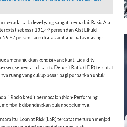
kan berada pada level yang sangat memadai. Rasio Alat
ercatat sebesar 131,49 persen dan Alat Likuid
 29,67 persen, jauh di atas ambang batas masing-
 juga menunjukkan kondisi yang kuat. Liquidity
persen, sementara Loan to Deposit Ratio (LDR) tercatat
nya ruang yang cukup besar bagi perbankan untuk
rkendali. Rasio kredit bermasalah (Non-Performing
n, membaik dibandingkan bulan sebelumnya.
tara itu, Loan at Risk (LaR) tercatat menurun menjadi
uga tercermin dari permodalan yang kuat.