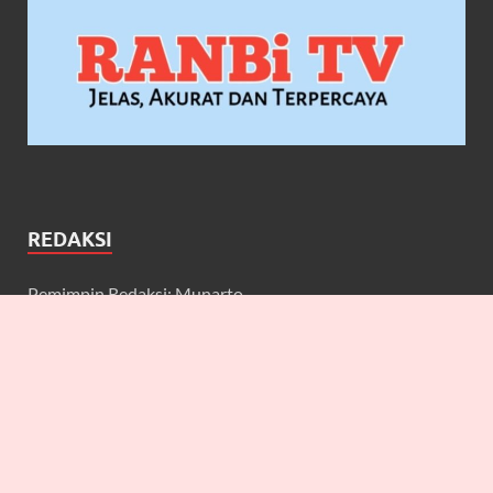
REDAKSI
Pemimpin Redaksi: Munarto
Wakil Pemimpin Redaksi: Maulidcya Anneliese
Redaktur: Lilicya, Emily, William
Wartawan: Yuniarwati, Gerard, Cecilia, Erbe, Bagus, Nefi,
Anneliese, Lya J.A, Anton, Deta, Martin