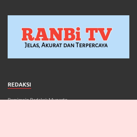
REDAKSI
Pemimpin Redaksi: Munarto
Wakil Pemimpin Redaksi: Maulidcya Anneliese
Redaktur: Lilicya, Emily, William