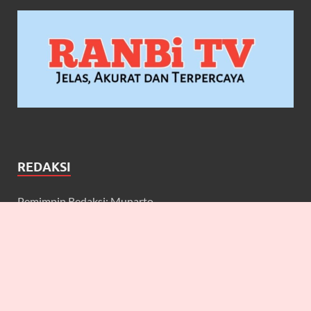
REDAKSI
Pemimpin Redaksi: Munarto
Wakil Pemimpin Redaksi: Maulidcya Anneliese
Redaktur: Lilicya, Emily, William
Wartawan: Yuniarwati, Gerard, Cecilia, Erbe, Bagus, Nefi,