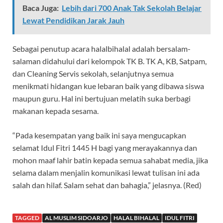
Baca Juga:
Lebih dari 700 Anak Tak Sekolah Belajar
Lewat Pendidikan Jarak Jauh
Sebagai penutup acara halalbihalal adalah bersalam-
salaman didahului dari kelompok TK B. TK A, KB, Satpam,
dan Cleaning Servis sekolah, selanjutnya semua
menikmati hidangan kue lebaran baik yang dibawa siswa
maupun guru. Hal ini bertujuan melatih suka berbagi
makanan kepada sesama.
“Pada kesempatan yang baik ini saya mengucapkan
selamat Idul Fitri 1445 H bagi yang merayakannya dan
mohon maaf lahir batin kepada semua sahabat media, jika
selama dalam menjalin komunikasi lewat tulisan ini ada
salah dan hilaf. Salam sehat dan bahagia,” jelasnya. (Red)
TAGGED
AL MUSLIM SIDOARJO
HALAL BIHALAL
IDUL FITRI