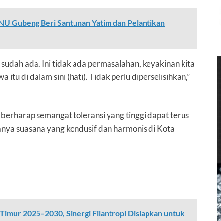
 NU Gubeng Beri Santunan Yatim dan Pelantikan
sudah ada. Ini tidak ada permasalahan, keyakinan kita
wa itu di dalam sini (hati). Tidak perlu diperselisihkan,”
berharap semangat toleransi yang tinggi dapat terus
anya suasana yang kondusif dan harmonis di Kota
mur 2025–2030, Sinergi Filantropi Disiapkan untuk