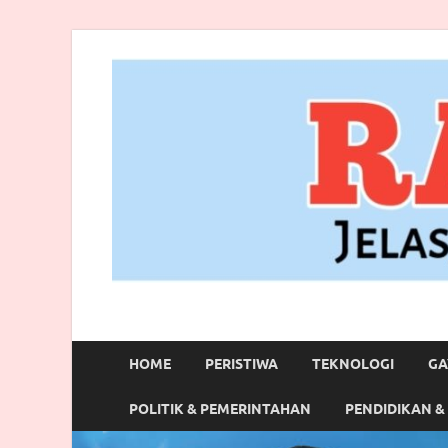
RANBITV.COM
Jelas, Akurat dan Terpercaya
HOME
PERISTIWA
TEKNOLOGI
GA
POLITIK & PEMERINTAHAN
PENDIDIKAN &